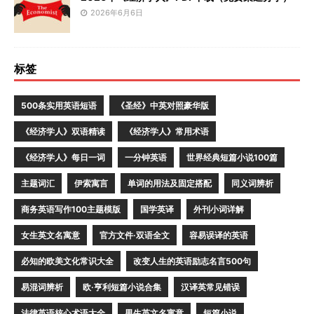
2026年6月6日
标签
500条实用英语短语
《圣经》中英对照豪华版
《经济学人》双语精读
《经济学人》常用术语
《经济学人》每日一词
一分钟英语
世界经典短篇小说100篇
主题词汇
伊索寓言
单词的用法及固定搭配
同义词辨析
商务英语写作100主题模版
国学英译
外刊小词详解
女生英文名寓意
官方文件·双语全文
容易误译的英语
必知的欧美文化常识大全
改变人生的英语励志名言500句
易混词辨析
欧·亨利短篇小说合集
汉译英常见错误
法律英语核心术语大全
男生英文名寓意
短篇小说