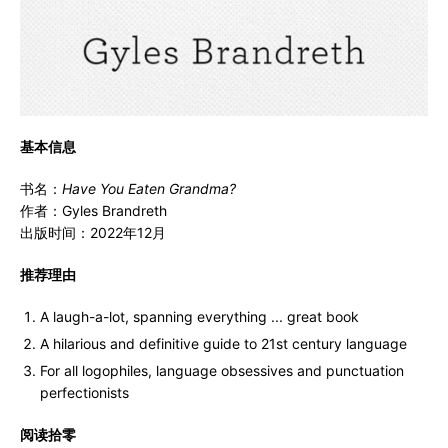
基本信息
书名：
Have You Eaten Grandma?
作者：Gyles Brandreth
出版时间：2022年12月
推荐理由
A laugh-a-lot, spanning everything ... great book
A hilarious and definitive guide to 21st century language
For all logophiles, language obsessives and punctuation
perfectionists
阅读拾零