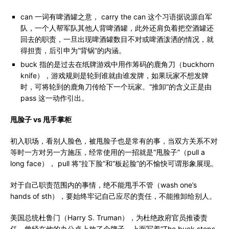
can 一词有啤酒罐之意， carry the can 这个习语据说源自军
队，一个人帮军队其他人背啤酒罐，此外还肩负着把空酒罐还
回去的职责，一旦出现啤酒罐数目不对或啤酒泼洒的情况，就
得担责，后引申为“背锅”的内涵。
buck 指的是过去在纸牌游戏中用作筹码的鹿角刀（buckhorn
knife），游戏规则是轮到谁就由谁发牌，如果玩家不想发牌
时，可将轮到的鹿角刀传给下一个玩家。“推卸”的含义正是由
pass 这一动作引出。
甩脸子 vs 甩手掌柜
初入职场，看别人脸色，被甩脸子也是常有的事，当双方关系不对
等时一方对另一方施压，经常使用的一招就是“甩脸子”（pull a
long face）， pull 将“拉下脸”和“板起脸”的不愉快可谓形象展现。
对于自己职责范围内的事情，绝不能甩手不管（wash one’s
hands of sth），要始终牢记自己应尽的责任，不能推卸给别人。
美国总统杜鲁门（Harry S. Truman），为杜绝政府官员推诿责
任，曾经在他的办公桌上放了个牌子，上面写着“The buck stops