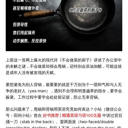
上面这一首网上爆火的现代诗《不会做菜的厨子》讲述了办公室中
的未解之谜，不会做菜却很会甩锅，还特别会添油加醋，可能这就
是成年人没有被发现的天赋。
要想避免为别人背锅，最重要的就是千万别当个一团和气和与人无
争的老好人（yes-man），遇到不合理和明显越界的指令，要学会
躲避。工作过程中要学会处处留证据，防止无辜背锅。
那么问题来了，甩锅和背锅用英语究竟如何表达？小站（微信公众
号：田间小站）曾在
好书推荐 | 精通英语习语100主题
中讲过背后
捅一刀（stab in the back）、耍两面派（two-faced/double
cross/double-dealing）和坑人不浅（sell sb down the river）的