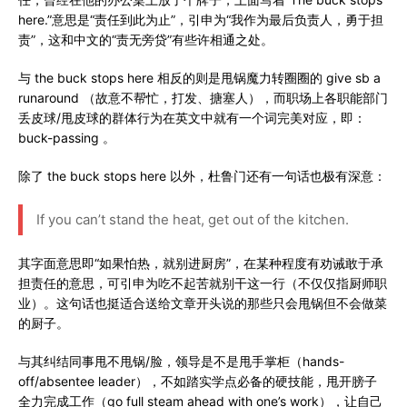
here.”意思是“责任到此为止”，引申为“我作为最后负责人，勇于担
责”，这和中文的“责无旁贷”有些许相通之处。
与 the buck stops here 相反的则是甩锅魔力转圈圈的 give sb a
runaround （故意不帮忙，打发、搪塞人），而职场上各职能部门
丢皮球/甩皮球的群体行为在英文中就有一个词完美对应，即：
buck-passing 。
除了 the buck stops here 以外，杜鲁门还有一句话也极有深意：
If you can’t stand the heat, get out of the kitchen.
其字面意思即“如果怕热，就别进厨房”，在某种程度有劝诫敢于承
担责任的意思，可引申为吃不起苦就别干这一行（不仅仅指厨师职
业）。这句话也挺适合送给文章开头说的那些只会甩锅但不会做菜
的厨子。
与其纠结同事甩不甩锅/脸，领导是不是甩手掌柜（hands-
off/absentee leader），不如踏实学点必备的硬技能，甩开膀子
全力完成工作（go full steam ahead with one’s work），让自己