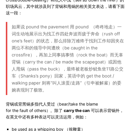
职场风云，其中就涉及到了背锅和甩锅的相关英文表达，请看下面
这一段：
如果说 pound the pavement 用 pound （咚咚地走）一
词生动地展示出为找工作四处奔波而疲于奔命（rush off
one’s feet）的状态，那么排除万难终于找到工作却因夹在
两位不和的领导中间遭殃（be caught in the
crossfire），再加上同事搞事情（rock the boat）而无辜
背锅（carry the can / be made the scapegoat）或因他
人甩锅（pass the buck），最终被老板炒鱿鱼坐11路公交
车（Shanks’s pony）回家，英语中的 get the boot /
walking paper 则将“叫人滚蛋/走路”（引申被解雇）的委
婉表现到了极致。
背锅或背黑锅多指代人受过（bear/take the blame
for the fault of others）。除了
carry the can
可以表示背锅外，
在英文中还有多种表达可以灵活运用，例如：
be used as a whipping boy （挨鞭童）