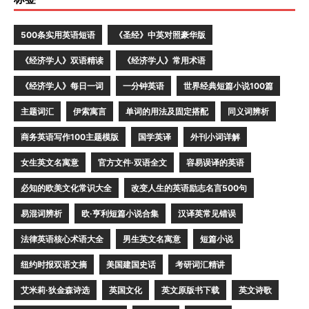
500条实用英语短语
《圣经》中英对照豪华版
《经济学人》双语精读
《经济学人》常用术语
《经济学人》每日一词
一分钟英语
世界经典短篇小说100篇
主题词汇
伊索寓言
单词的用法及固定搭配
同义词辨析
商务英语写作100主题模版
国学英译
外刊小词详解
女生英文名寓意
官方文件·双语全文
容易误译的英语
必知的欧美文化常识大全
改变人生的英语励志名言500句
易混词辨析
欧·亨利短篇小说合集
汉译英常见错误
法律英语核心术语大全
男生英文名寓意
短篇小说
纽约时报双语文摘
美国建国史话
考研词汇精讲
艾米莉·狄金森诗选
英国文化
英文原版书下载
英文诗歌