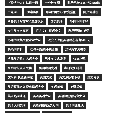
《经济学人》每日一词
一分钟英语
世界经典短篇小说100篇
主题词汇
伊索寓言
单词的用法及固定搭配
同义词辨析
商务英语写作100主题模版
国学英译
外刊小词详解
女生英文名寓意
官方文件·双语全文
容易误译的英语
必知的欧美文化常识大全
改变人生的英语励志名言500句
易混词辨析
欧·亨利短篇小说合集
汉译英常见错误
法律英语核心术语大全
男生英文名寓意
短篇小说
纽约时报双语文摘
美国建国史话
考研词汇精讲
艾米莉·狄金森诗选
英国文化
英文原版书下载
英文诗歌
英语写作必备经典谚语大全
英语前缀
英语后缀
英语热词速递
英语笑话大全
英语脑筋急转弯大全
英语讽刺笑话
英语词根速记1万词
英语词源趣谈