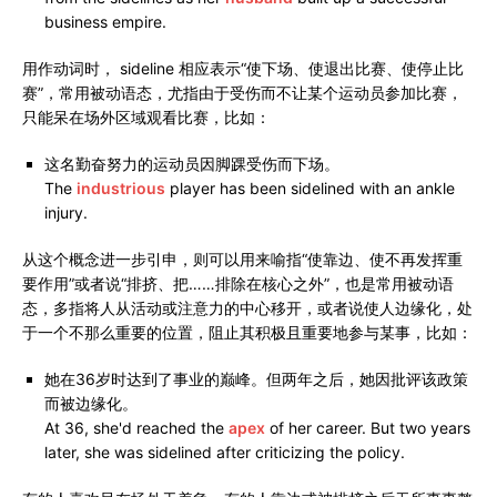
business empire.
用作动词时， sideline 相应表示“使下场、使退出比赛、使停止比
赛”，常用被动语态，尤指由于受伤而不让某个运动员参加比赛，
只能呆在场外区域观看比赛，比如：
这名勤奋努力的运动员因脚踝受伤而下场。
The
industrious
player has been sidelined with an ankle
injury.
从这个概念进一步引申，则可以用来喻指“使靠边、使不再发挥重
要作用”或者说“排挤、把……排除在核心之外”，也是常用被动语
态，多指将人从活动或注意力的中心移开，或者说使人边缘化，处
于一个不那么重要的位置，阻止其积极且重要地参与某事，比如：
她在36岁时达到了事业的巅峰。但两年之后，她因批评该政策
而被边缘化。
At 36, she'd reached the
apex
of her career. But two years
later, she was sidelined after criticizing the policy.