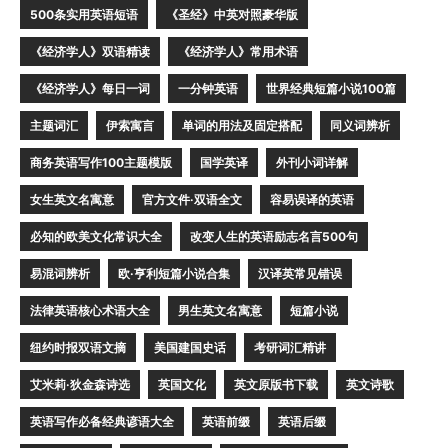
500条实用英语短语
《圣经》中英对照豪华版
《经济学人》双语精读
《经济学人》常用术语
《经济学人》每日一词
一分钟英语
世界经典短篇小说100篇
主题词汇
伊索寓言
单词的用法及固定搭配
同义词辨析
商务英语写作100主题模版
国学英译
外刊小词详解
女生英文名寓意
官方文件·双语全文
容易误译的英语
必知的欧美文化常识大全
改变人生的英语励志名言500句
易混词辨析
欧·亨利短篇小说合集
汉译英常见错误
法律英语核心术语大全
男生英文名寓意
短篇小说
纽约时报双语文摘
美国建国史话
考研词汇精讲
艾米莉·狄金森诗选
英国文化
英文原版书下载
英文诗歌
英语写作必备经典谚语大全
英语前缀
英语后缀