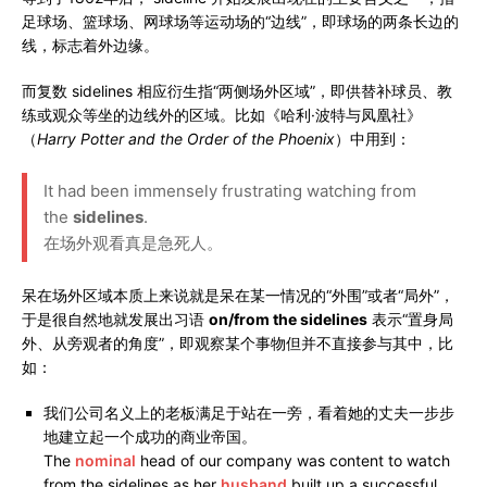
足球场、篮球场、网球场等运动场的“边线”，即球场的两条长边的
线，标志着外边缘。
而复数 sidelines 相应衍生指“两侧场外区域”，即供替补球员、教
练或观众等坐的边线外的区域。比如《哈利·波特与凤凰社》
（
Harry Potter and the Order of the Phoenix
）中用到：
It had been immensely frustrating watching from
the
sidelines
.
在场外观看真是急死人。
呆在场外区域本质上来说就是呆在某一情况的“外围”或者“局外”，
于是很自然地就发展出习语
on/from the sidelines
表示“置身局
外、从旁观者的角度”，即观察某个事物但并不直接参与其中，比
如：
我们公司名义上的老板满足于站在一旁，看着她的丈夫一步步
地建立起一个成功的商业帝国。
The
nominal
head of our company was content to watch
from the sidelines as her
husband
built up a successful