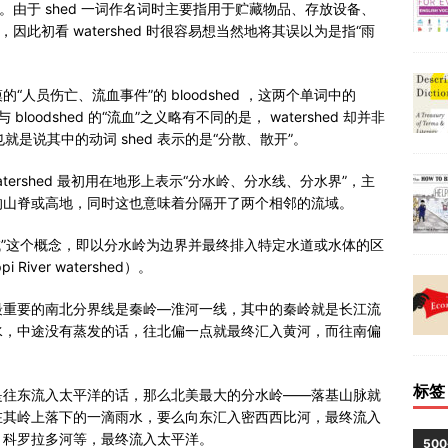
的单词。由于 shed 一词作名词时主要指用于贮藏物品、存放设备、
此初看 watershed 时很容易想当然地将其误以为是指“雨
人员伤亡、流血事件”的 bloodshed ，这两个单词中的
oodshed 的“流血”之义略有不同的是， watershed 却并非
也就是说其中的动词 shed 表示的是“分散、散开”。
tershed 最初用在地形上表示“分水岭、分水线、分水界”，主
的山脊或高地，同时这也意味着分隔开了两个相邻的流域。
示“流域”这个概念，即以分水岭为边界并最终排入特定水道或水体的区
River watershed）。
最重要的南北分界线是秦岭—淮河一线，其中的秦岭就是长江流
水，中途没有蒸发的话，往北偏一点就最终汇入黄河，而往南偏
标签
是往东流入太平洋的话，那么北美最大的分水岭——落基山脉就
在其岭上落下的一滴雨水，要么向东汇入密西西比河，最终流入
、科罗拉多河等，最终流入太平洋。
50