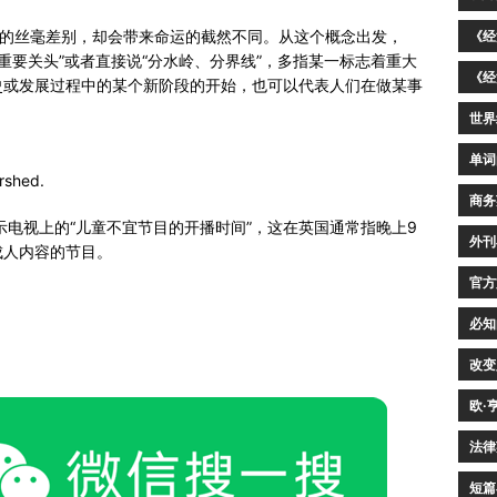
刻的丝毫差别，却会带来命运的截然不同。从这个概念出发，
《经
折点、重要关头”或者直接说“分水岭、分界线”，多指某一标志着重大
《经
史或发展过程中的某个新阶段的开始，也可以代表人们在做某事
世界
。
单词
rshed.
商务
ed 表示电视上的“儿童不宜节目的开播时间”，这在英国通常指晚上9
外刊
成人内容的节目。
官方
必知
改变
欧·
法律
短篇