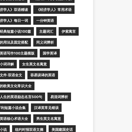
济学人》双语精读
《经济学人》常用术语
济学人》每日一词
一分钟英语
经典短篇小说100篇
主题词汇
伊索寓言
的用法及固定搭配
同义词辨析
英语写作100主题模版
国学英译
小词详解
女生英文名寓意
文件·双语全文
容易误译的英语
的欧美文化常识大全
人生的英语励志名言500句
易混词辨析
亨利短篇小说合集
汉译英常见错误
英语核心术语大全
男生英文名寓意
小说
纽约时报双语文摘
美国建国史话