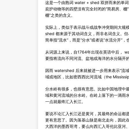
这是一个由熟词 water + shed 双拼而来
庇护动物等的四壁没有完全封闭的“简易房、棚”，因
棚”之类的含义。
实际上，类似于表示战斗或战争冲突期间大规模的“
shed 都来源于其动词含义，而非名词含义。但与 bl
简单指“流水”，而是“分水”或者说“水流分开”，
从词源上来说，自1764年出现在英语中后， wa
要指将流向不同河流、盆地或海洋的水分隔开
因而 watershed 后来就被进一步用来表
域或地区，比如密西西比河流域（the Mississippi 
分水岭有很多，也很有意思。比如中国地理中
域和黄河流域的分水岭。在岭上落下的一滴雨
一点就最终汇入长江。
要说不论汇入长江还是黄河，其最终的命运都
更有意思了。因为落基山脉是南北走向，因此
大西洋的墨西哥湾，要么向西汇入哥伦比亚河