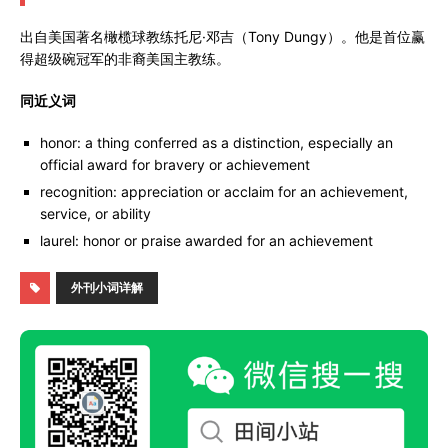
出自美国著名橄榄球教练托尼·邓吉（Tony Dungy）。他是首位赢
得超级碗冠军的非裔美国主教练。
同近义词
honor: a thing conferred as a distinction, especially an
official award for bravery or achievement
recognition: appreciation or acclaim for an achievement,
service, or ability
laurel: honor or praise awarded for an achievement
外刊小词详解