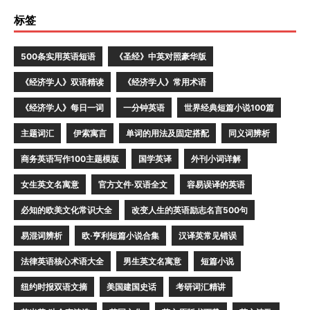
标签
500条实用英语短语
《圣经》中英对照豪华版
《经济学人》双语精读
《经济学人》常用术语
《经济学人》每日一词
一分钟英语
世界经典短篇小说100篇
主题词汇
伊索寓言
单词的用法及固定搭配
同义词辨析
商务英语写作100主题模版
国学英译
外刊小词详解
女生英文名寓意
官方文件·双语全文
容易误译的英语
必知的欧美文化常识大全
改变人生的英语励志名言500句
易混词辨析
欧·亨利短篇小说合集
汉译英常见错误
法律英语核心术语大全
男生英文名寓意
短篇小说
纽约时报双语文摘
美国建国史话
考研词汇精讲