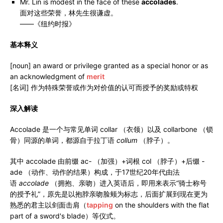
Mr. Lin is modest in the face of these
accolades
.
面对这些荣誉，林先生很谦虚。
——《纽约时报》
基本释义
[noun] an award or privilege granted as a special honor or as
an acknowledgment of
merit
[名词] 作为特殊荣誉或作为对价值的认可而授予的奖励或特权
深入解读
Accolade 是一个与常见单词 collar （衣领）以及 collarbone （锁
骨）同源的单词，都源自于拉丁语
collum
（脖子）。
其中 accolade 由前缀 ac- （加强）+词根 col （脖子）+后缀 -
ade （动作、动作的结果）构成，于17世纪20年代由法
语
accolade
（拥抱、亲吻）进入英语后，即用来表示“骑士称号
的授予礼”，原先是以抱脖亲吻脸颊为标志，后面扩展到现在更为
熟悉的君主以剑面击肩（
tapping
on the shoulders with the flat
part of a sword's blade）等仪式。