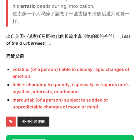
his
erratic
deeds during intoxication.
这太像一个人喝醉了酒做了一些古怪事清醒后遭到嘲笑一
样。
出自英国小说家托马斯·哈代的长篇小说《德伯家的苔丝》（
Tess
of the d'Urbervilles
）。
同近义词
volatile: (of a person) liable to display rapid changes of
emotion
fickle: changing frequently, especially as regards one's
loyalties, interests, or affection
mercurial: (of a person) subject to sudden or
unpredictable changes of mood or mind
外刊小词详解