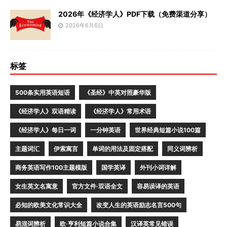
2026年《经济学人》PDF下载（免费渠道分享）
2026年6月6日
标签
500条实用英语短语
《圣经》中英对照豪华版
《经济学人》双语精读
《经济学人》常用术语
《经济学人》每日一词
一分钟英语
世界经典短篇小说100篇
主题词汇
伊索寓言
单词的用法及固定搭配
同义词辨析
商务英语写作100主题模版
国学英译
外刊小词详解
女生英文名寓意
官方文件·双语全文
容易误译的英语
必知的欧美文化常识大全
改变人生的英语励志名言500句
易混词辨析
欧·亨利短篇小说合集
汉译英常见错误