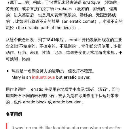
（属于……的）构成，于14世纪末经古法语
erratique
（漫游的、
游走的）或者直接由拉丁语
erraticus
（漫游的、游走的、偏离
的）进入英语后，也是用来表示“流浪的、游移的、无固定路线
的”，比如运行轨道不定的彗星（an erratic comet）、小溪不定的
流径（the erractic path of the rivulet）。
从这个概念出发，到了1841年后， erratic 开始发展出现在的主要
含义指“不稳定的、不确定的、不规则的”，常作贬义词使用，多指
动作、行为、表现、性情、记录、结果等变化无常地偏离常规，不
可预测，比如：
玛丽是一名勤奋努力的运动员，但发挥不稳定。
Mary is an
industrious
but
erratic
player.
用作名词时， erratic 主要用在地质学中表示“漂砾、漂石”，即与
周围岩石不同的岩石或巨石，被认为是在冰川作用下从远处带来
的，也作 erratic block 或 erratic boulder 。
名著用例
It was too much like laughing at a man when sober for