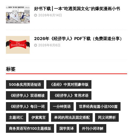
好书下载 | 一本“吃透英国文化”的爆笑漫画小书
2026年6月14日
2026年《经济学人》PDF下载（免费渠道分享）
2026年6月6日
标签
500条实用英语短语
《圣经》中英对照豪华版
《经济学人》双语精读
《经济学人》常用术语
《经济学人》每日一词
一分钟英语
世界经典短篇小说100篇
主题词汇
伊索寓言
单词的用法及固定搭配
同义词辨析
商务英语写作100主题模版
国学英译
外刊小词详解