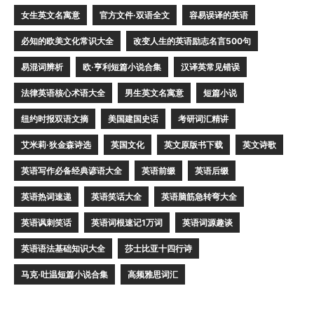
女生英文名寓意
官方文件·双语全文
容易误译的英语
必知的欧美文化常识大全
改变人生的英语励志名言500句
易混词辨析
欧·亨利短篇小说合集
汉译英常见错误
法律英语核心术语大全
男生英文名寓意
短篇小说
纽约时报双语文摘
美国建国史话
考研词汇精讲
艾米莉·狄金森诗选
英国文化
英文原版书下载
英文诗歌
英语写作必备经典谚语大全
英语前缀
英语后缀
英语热词速递
英语笑话大全
英语脑筋急转弯大全
英语讽刺笑话
英语词根速记1万词
英语词源趣谈
英语语法基础知识大全
莎士比亚十四行诗
马克·吐温短篇小说合集
高频雅思词汇