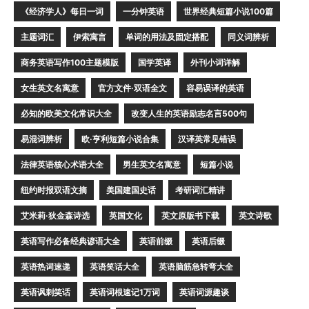
《经济学人》每日一词
一分钟英语
世界经典短篇小说100篇
主题词汇
伊索寓言
单词的用法及固定搭配
同义词辨析
商务英语写作100主题模版
国学英译
外刊小词详解
女生英文名寓意
官方文件·双语全文
容易误译的英语
必知的欧美文化常识大全
改变人生的英语励志名言500句
易混词辨析
欧·亨利短篇小说合集
汉译英常见错误
法律英语核心术语大全
男生英文名寓意
短篇小说
纽约时报双语文摘
美国建国史话
考研词汇精讲
艾米莉·狄金森诗选
英国文化
英文原版书下载
英文诗歌
英语写作必备经典谚语大全
英语前缀
英语后缀
英语热词速递
英语笑话大全
英语脑筋急转弯大全
英语讽刺笑话
英语词根速记1万词
英语词源趣谈