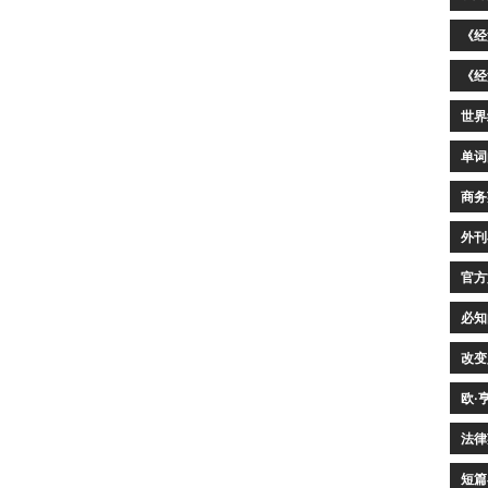
《经
《经
世界
单词
商务
外刊
官方
必知
改变
欧·
法律
短篇