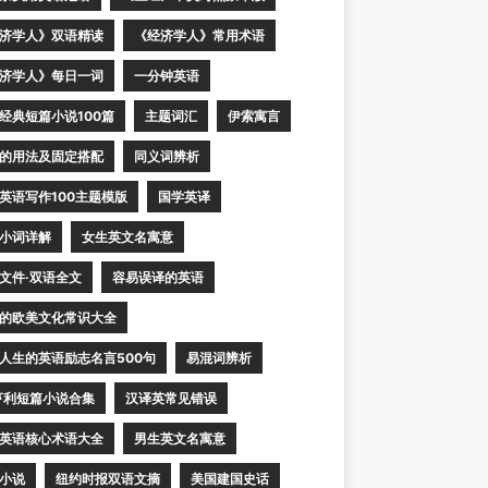
济学人》双语精读
《经济学人》常用术语
济学人》每日一词
一分钟英语
经典短篇小说100篇
主题词汇
伊索寓言
的用法及固定搭配
同义词辨析
英语写作100主题模版
国学英译
小词详解
女生英文名寓意
文件·双语全文
容易误译的英语
的欧美文化常识大全
人生的英语励志名言500句
易混词辨析
亨利短篇小说合集
汉译英常见错误
英语核心术语大全
男生英文名寓意
小说
纽约时报双语文摘
美国建国史话