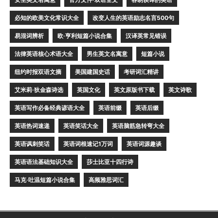
必知的欧美文化常识大全
改变人生的英语励志名言500句
易混词辨析
欧·亨利短篇小说合集
汉译英常见错误
法律英语核心术语大全
男生英文名寓意
短篇小说
纽约时报双语文摘
美国建国史话
考研词汇精讲
艾米莉·狄金森诗选
英国文化
英文原版书下载
英文诗歌
英语写作必备经典谚语大全
英语前缀
英语后缀
英语热词速递
英语笑话大全
英语脑筋急转弯大全
英语讽刺笑话
英语词根速记1万词
英语词源趣谈
英语语法基础知识大全
莎士比亚十四行诗
马克·吐温短篇小说合集
高频雅思词汇