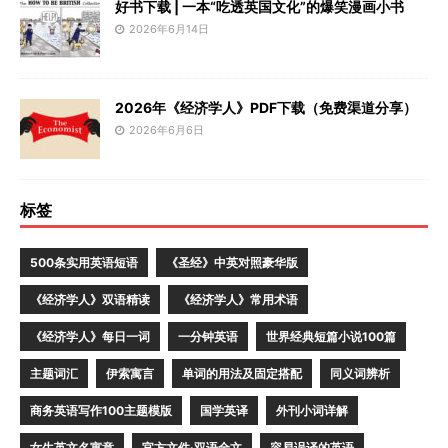
好书下载 | 一本“吃透英国文化”的爆笑漫画小书
2026年6月14日
2026年《经济学人》PDF下载（免费渠道分享）
2026年6月6日
标签
500条实用英语短语
《圣经》中英对照豪华版
《经济学人》双语精读
《经济学人》常用术语
《经济学人》每日一词
一分钟英语
世界经典短篇小说100篇
主题词汇
伊索寓言
单词的用法及固定搭配
同义词辨析
商务英语写作100主题模版
国学英译
外刊小词详解
女生英文名寓意
官方文件·双语全文
容易误译的英语