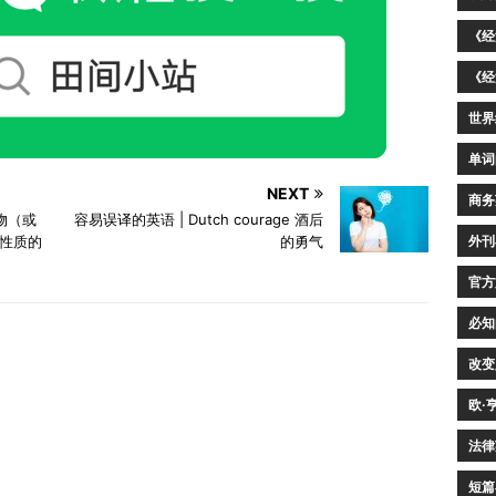
《经
《经
世界
单词
NEXT
商务
事物（或
容易误译的英语 | Dutch courage 酒后
外刊
性质的
的勇气
官方
必知
改变
欧·
法律
短篇