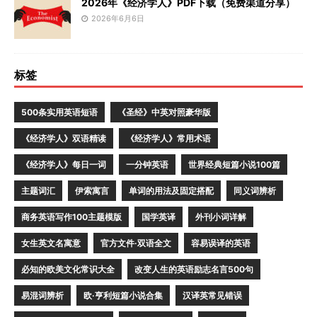
2026年《经济学人》PDF下载（免费渠道分享）
2026年6月6日
标签
500条实用英语短语
《圣经》中英对照豪华版
《经济学人》双语精读
《经济学人》常用术语
《经济学人》每日一词
一分钟英语
世界经典短篇小说100篇
主题词汇
伊索寓言
单词的用法及固定搭配
同义词辨析
商务英语写作100主题模版
国学英译
外刊小词详解
女生英文名寓意
官方文件·双语全文
容易误译的英语
必知的欧美文化常识大全
改变人生的英语励志名言500句
易混词辨析
欧·亨利短篇小说合集
汉译英常见错误