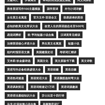
主题词汇
伊索寓言
单词的用法及固定搭配
同义词辨析
商务英语写作100主题模版
国学英译
外刊小词详解
女生英文名寓意
官方文件·双语全文
容易误译的英语
必知的欧美文化常识大全
改变人生的英语励志名言500句
易混词辨析
欧·亨利短篇小说合集
汉译英常见错误
法律英语核心术语大全
男生英文名寓意
短篇小说
纽约时报双语文摘
美国建国史话
考研词汇精讲
艾米莉·狄金森诗选
英国文化
英文原版书下载
英文诗歌
英语写作必备经典谚语大全
英语前缀
英语后缀
英语热词速递
英语笑话大全
英语脑筋急转弯大全
英语讽刺笑话
英语词根速记1万词
英语词源趣谈
英语语法基础知识大全
莎士比亚十四行诗
马克·吐温短篇小说合集
高频雅思词汇