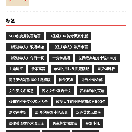
标签
500条实用英语短语
《圣经》中英对照豪华版
《经济学人》双语精读
《经济学人》常用术语
《经济学人》每日一词
一分钟英语
世界经典短篇小说100篇
主题词汇
伊索寓言
单词的用法及固定搭配
同义词辨析
商务英语写作100主题模版
国学英译
外刊小词详解
女生英文名寓意
官方文件·双语全文
容易误译的英语
必知的欧美文化常识大全
改变人生的英语励志名言500句
易混词辨析
欧·亨利短篇小说合集
汉译英常见错误
法律英语核心术语大全
男生英文名寓意
短篇小说