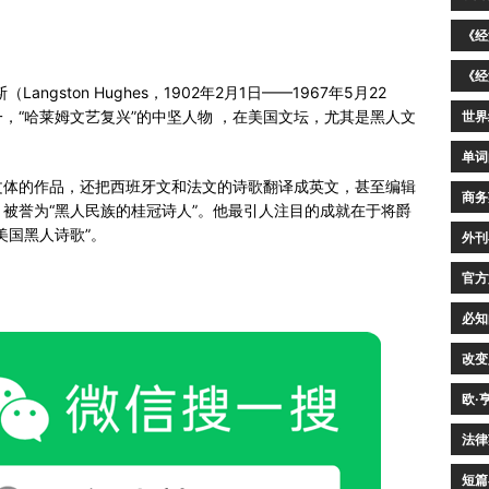
《经
《经
gston Hughes，1902年2月1日——1967年5月22
，“哈莱姆文艺复兴”的中坚人物 ，在美国文坛，尤其是黑人文
世界
单词
文体的作品，还把西班牙文和法文的诗歌翻译成英文，甚至编辑
商务
被誉为“黑人民族的桂冠诗人”。他最引人注目的成就在于将爵
美国黑人诗歌”。
外刊
官方
必知
改变
欧·
法律
短篇