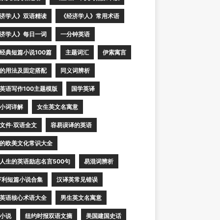
济学人》双语精读
《经济学人》常用术语
济学人》每日一词
一分钟英语
经典短篇小说100篇
主题词汇
伊索寓言
的用法及固定搭配
同义词辨析
英语写作100主题模版
国学英译
小词详解
女生英文名寓意
文件·双语全文
容易误译的英语
的欧美文化常识大全
人生的英语励志名言500句
易混词辨析
亨利短篇小说合集
汉译英常见错误
英语核心术语大全
男生英文名寓意
小说
纽约时报双语文摘
美国建国史话