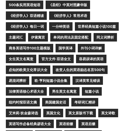
500条实用英语短语
《圣经》中英对照豪华版
《经济学人》双语精读
《经济学人》常用术语
《经济学人》每日一词
一分钟英语
世界经典短篇小说100篇
主题词汇
伊索寓言
单词的用法及固定搭配
同义词辨析
商务英语写作100主题模版
国学英译
外刊小词详解
女生英文名寓意
官方文件·双语全文
容易误译的英语
必知的欧美文化常识大全
改变人生的英语励志名言500句
易混词辨析
欧·亨利短篇小说合集
汉译英常见错误
法律英语核心术语大全
男生英文名寓意
短篇小说
纽约时报双语文摘
美国建国史话
考研词汇精讲
艾米莉·狄金森诗选
英国文化
英文原版书下载
英文诗歌
英语写作必备经典谚语大全
英语前缀
英语后缀