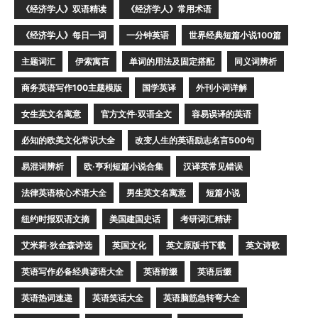
《经济学人》双语精读
《经济学人》常用术语
《经济学人》每日一词
一分钟英语
世界经典短篇小说100篇
主题词汇
伊索寓言
单词的用法及固定搭配
同义词辨析
商务英语写作100主题模版
国学英译
外刊小词详解
女生英文名寓意
官方文件·双语全文
容易误译的英语
必知的欧美文化常识大全
改变人生的英语励志名言500句
易混词辨析
欧·亨利短篇小说合集
汉译英常见错误
法律英语核心术语大全
男生英文名寓意
短篇小说
纽约时报双语文摘
美国建国史话
考研词汇精讲
艾米莉·狄金森诗选
英国文化
英文原版书下载
英文诗歌
英语写作必备经典谚语大全
英语前缀
英语后缀
英语热词速递
英语笑话大全
英语脑筋急转弯大全