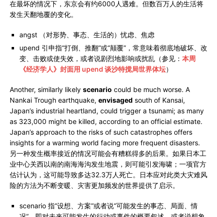
在最坏的情况下，东京会有约6000人遇难。但数百万人的生活将
发生天翻地覆的变化。
angst （对形势、事态、生活的）忧虑、焦虑
upend 引申指“打倒、推翻”或“颠覆”，常意味着彻底地破坏、改
变、击败或使失效，或者说剧烈地影响或扰乱（参见：
本周
《经济学人》封面用 upend 谈沙特搅局世界体坛
）
Another, similarly likely
scenario
could be much worse. A
Nankai Trough earthquake,
envisaged
south of Kansai,
Japan’s industrial heartland, could trigger a tsunami; as many
as 323,000 might be killed, according to an official estimate.
Japan’s approach to the risks of such catastrophes offers
insights for a warming world facing more frequent disasters.
另一种发生概率接近的情况可能会有糟糕得多的后果。如果日本工
业中心关西以南的南海海沟发生地震，则可能引发海啸；一项官方
估计认为，这可能导致多达32.3万人死亡。日本应对此类大灾难风
险的方法为不断变暖、灾害更加频发的世界提供了启示。
scenario 指“设想、方案”或者说“可能发生的事态、局面、情
况”，即对未来可能发生的行动或事件的概要叙述，或者说想象