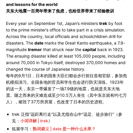
and lessons for the world
关东大地震一百周年带来了焦虑，也给世界带来了经验教训
Every year on September 1st, Japan’s ministers
trek
by foot
to the prime minister’s office to take part in a crisis simulation.
Across the country, local officials and schoolchildren drill for
disasters. The
date
marks the Great Kanto earthquake, a 7.9-
magnitude
tremor
that struck near the
capital
back in 1923.
The ensuing disaster killed at least 105,000 people, including
around 70,000 in Tokyo itself, destroyed 370,000 homes and
changed the course of Japanese history.
每年的9月1日，日本的国务大臣们都会步行前往首相官邸，参加危
机模拟演习。全国各地的官员和学生也会进行防灾演练。1923年
的这一天，东京一带爆发了一场7.9级的地震，也就是关东大地
震。随之而来的灾难造成至少10.5万人丧生（其中东京就有约七万
人），摧毁了37万所房屋，也改变了日本的历史进程。
trek 泛指“远距离行走”以及尤指在山中“远足、徒步旅行”（参
见：
小词详解 | trek
）
拓展学习：
熟词僻义 | date 是一种什么水果？