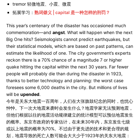
tremor 轻微地震、小震、微震
拓展学习：
熟词僻义 | capital 是一种怎样的刑罚？
This year’s centenary of the disaster has occasioned much
commemoration—and
angst
. What will happen when the next
Big One hits? Seismologists cannot predict earthquakes, but
their statistical models, which are based on past patterns, can
estimate the likelihood of one. The city government’s experts
reckon there is a 70% chance of a magnitude 7 or higher
quake hitting the capital within the next 30 years. Far fewer
people will probably die than during the disaster in 1923,
thanks to better technology and planning: the worst case
foresees some 6,000 deaths in the city. But millions of lives
will be
upended
.
今年是关东大地震一百周年，人们在大张旗鼓纪念的同时，也忧心
忡忡。下一次大地震来袭时会发生什么？地震学家无法预测地震，
但他们根据以往的地震活动规律建立的统计模型可以预估地震发生
的概率。东京市政府的专家估计，在未来30年内，东京发生七级
或以上地震的概率为70%。不过由于更先进的技术和更合理的规
划，地震导致的死亡人数可能会大大少于1923年的关东大地震：