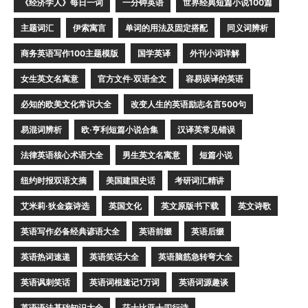
《经济学人》每日一词
一分钟英语
世界经典短篇小说100篇
主题词汇
伊索寓言
单词的用法及固定搭配
同义词辨析
商务英语写作100主题模版
国学英译
外刊小词详解
女生英文名寓意
官方文件·双语全文
容易误译的英语
必知的欧美文化常识大全
改变人生的英语励志名言500句
易混词辨析
欧·亨利短篇小说合集
汉译英常见错误
法律英语核心术语大全
男生英文名寓意
短篇小说
纽约时报双语文摘
美国建国史话
考研词汇精讲
艾米莉·狄金森诗选
英国文化
英文原版书下载
英文诗歌
英语写作必备经典谚语大全
英语前缀
英语后缀
英语热词速递
英语笑话大全
英语脑筋急转弯大全
英语讽刺笑话
英语词根速记1万词
英语词源趣谈
英语语法基础知识大全
莎士比亚十四行诗