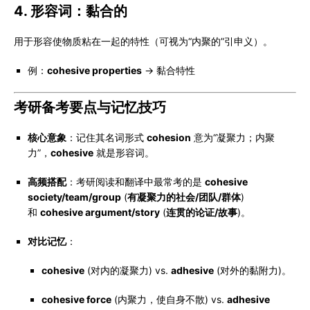
4. 形容词：黏合的
用于形容使物质粘在一起的特性（可视为“内聚的”引申义）。
例：
cohesive properties
→ 黏合特性
考研备考要点与记忆技巧
核心意象
：记住其名词形式
cohesion
意为“凝聚力；内聚
力”，
cohesive
就是形容词。
高频搭配
：考研阅读和翻译中最常考的是
cohesive
society/team/group
(
有凝聚力的社会/团队/群体
)
和
cohesive argument/story
(
连贯的论证/故事
)。
对比记忆
：
cohesive
(对内的凝聚力) vs.
adhesive
(对外的黏附力)。
cohesive force
(内聚力，使自身不散) vs.
adhesive