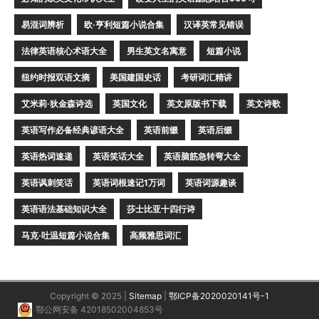
易混词辨析
欧·亨利短篇小说合集
汉译英常见错误
法律英语核心术语大全
男生英文名寓意
短篇小说
纽约时报双语文摘
美国建国史话
考研词汇精讲
艾米莉·狄金森诗选
英国文化
英文原版书下载
英文诗歌
英语写作必备经典谚语大全
英语前缀
英语后缀
英语热词速递
英语笑话大全
英语脑筋急转弯大全
英语讽刺笑话
英语词根速记1万词
英语词源趣谈
英语语法基础知识大全
莎士比亚十四行诗
马克·吐温短篇小说合集
高频雅思词汇
Copyright © 2025 |
Sitemap
|
鄂ICP备2020020141号-1
鄂公网安备 42018502004853号