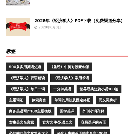
2026年《经济学人》PDF下载（免费渠道分享）
2026年6月6日
标签
500条实用英语短语
《圣经》中英对照豪华版
《经济学人》双语精读
《经济学人》常用术语
《经济学人》每日一词
一分钟英语
世界经典短篇小说100篇
主题词汇
伊索寓言
单词的用法及固定搭配
同义词辨析
商务英语写作100主题模版
国学英译
外刊小词详解
女生英文名寓意
官方文件·双语全文
容易误译的英语
必知的欧美文化常识大全
改变人生的英语励志名言500句