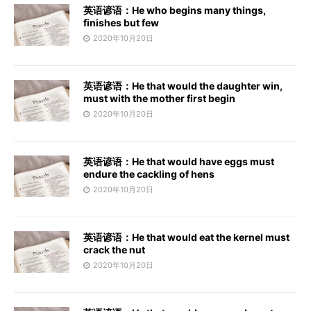
英语谚语：He who begins many things,
finishes but few
2020年10月20日
英语谚语：He that would the daughter win,
must with the mother first begin
2020年10月20日
英语谚语：He that would have eggs must
endure the cackling of hens
2020年10月20日
英语谚语：He that would eat the kernel must
crack the nut
2020年10月20日