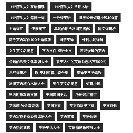
《经济学人》双语精读
《经济学人》常用术语
《经济学人》每日一词
一分钟英语
世界经典短篇小说100篇
主题词汇
伊索寓言
单词的用法及固定搭配
同义词辨析
商务英语写作100主题模版
国学英译
外刊小词详解
女生英文名寓意
官方文件·双语全文
容易误译的英语
必知的欧美文化常识大全
改变人生的英语励志名言500句
易混词辨析
欧·亨利短篇小说合集
汉译英常见错误
法律英语核心术语大全
男生英文名寓意
短篇小说
纽约时报双语文摘
美国建国史话
考研词汇精讲
艾米莉·狄金森诗选
英国文化
英文原版书下载
英文诗歌
英语写作必备经典谚语大全
英语前缀
英语后缀
英语热词速递
英语笑话大全
英语脑筋急转弯大全