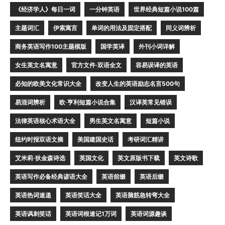
《经济学人》每日一词
一分钟英语
世界经典短篇小说100篇
主题词汇
伊索寓言
单词的用法及固定搭配
同义词辨析
商务英语写作100主题模版
国学英译
外刊小词详解
女生英文名寓意
官方文件·双语全文
容易误译的英语
必知的欧美文化常识大全
改变人生的英语励志名言500句
易混词辨析
欧·亨利短篇小说合集
汉译英常见错误
法律英语核心术语大全
男生英文名寓意
短篇小说
纽约时报双语文摘
美国建国史话
考研词汇精讲
艾米莉·狄金森诗选
英国文化
英文原版书下载
英文诗歌
英语写作必备经典谚语大全
英语前缀
英语后缀
英语热词速递
英语笑话大全
英语脑筋急转弯大全
英语讽刺笑话
英语词根速记1万词
英语词源趣谈